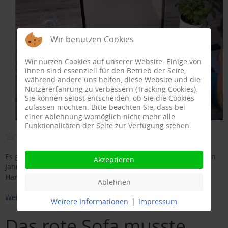
Wir benutzen Cookies
Wir nutzen Cookies auf unserer Website. Einige von
ihnen sind essenziell für den Betrieb der Seite,
während andere uns helfen, diese Website und die
Nutzererfahrung zu verbessern (Tracking Cookies).
Sie können selbst entscheiden, ob Sie die Cookies
zulassen möchten. Bitte beachten Sie, dass bei
einer Ablehnung womöglich nicht mehr alle
Funktionalitäten der Seite zur Verfügung stehen.
Es gibt diese Momente, die überraschen. So war es im letzten
Akzeptieren
Jahr noch nicht möglich, das online gekauft Fährticket via
Handy bei der Kontrolle vorzuzeigen.
Ablehnen
Weiterlesen
Weitere Informationen
|
Impressum
Das rote Sofa musste