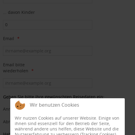
... davon Kinder
Email
Email bitte
wiederholen
Geben Sie bitte ihre gewünschten Reisedaten ein:
Wir benutzen Cookies
Anreisetag
Wir nutzen Cookies auf unserer Website. Einige von
Abreisetag
ihnen sind essenziell für den Betrieb der Seite,
während andere uns helfen, diese Website und die
Nutzererfahrung zu verbessern (Tracking Cookies).
Haben Sie Fragen oder Wünsche?