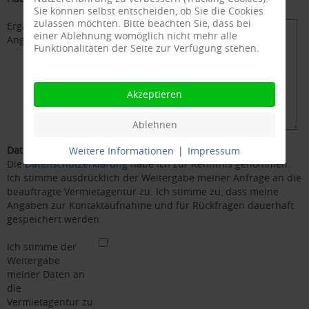
Sie können selbst entscheiden, ob Sie die Cookies
zulassen möchten. Bitte beachten Sie, dass bei
Ergänzende
einer Ablehnung womöglich nicht mehr alle
Angaben
Funktionalitäten der Seite zur Verfügung stehen.
Akzeptieren
Ablehnen
Datenschutz
Weitere Informationen
|
Impressum
Die
Datenschutzerklärung
habe ich zur Kenntnis genommen.
Ich stimme ausdrücklich der Weitergabe meiner Anfrage an die
beauftragte Vermietagentur zu. Ich stimme zu, dass meine
Angaben zur Kontaktaufnahme und für Rückfragen dauerhaft
gespeichert werden.
Ich stimme der
Weitergabe
meiner Daten an
die
Vermietagentur zu