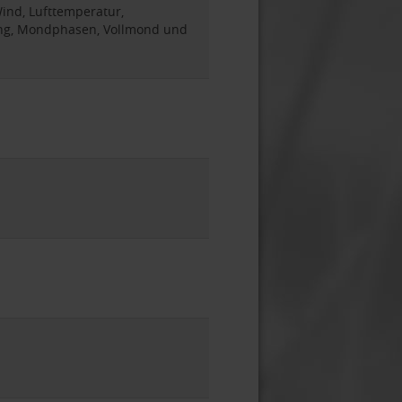
ind, Lufttemperatur,
ng, Mondphasen, Vollmond und