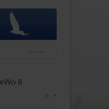
FeWo 8
Anzeige #