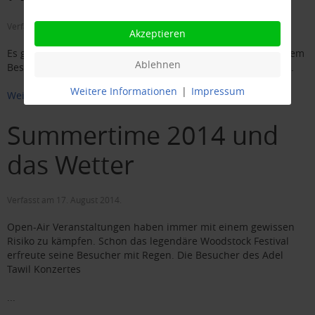
Verfasst am
22. August 2014
.
Akzeptieren
Es gibt keine Hundekotbeutel zu Pfingsten auf Norderney. Dem
Ablehnen
Besucheransturm zu Pfingsten ist die Insel nicht gewachsen.
Weitere Informationen
|
Impressum
Weiterlesen
Summertime 2014 und
das Wetter
Verfasst am
17. August 2014
.
Open-Air Veranstaltungen haben immer mit einem gewissen
Risiko zu kämpfen. Schon das legendäre Woodstock Festival
erfreute seine Besucher mit Regen. Die Besucher des Adel
Tawil Konzertes
...